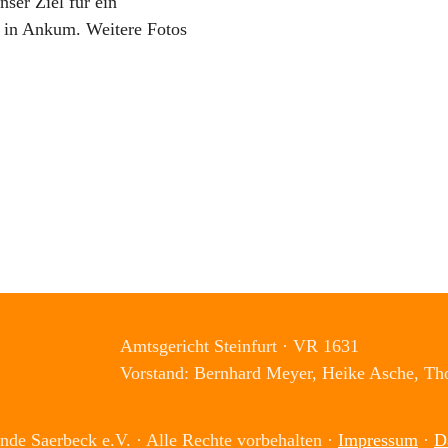
ser Ziel für ein
in Ankum. Weitere Fotos
Amtsgericht Steinfurt · VR 1631
Vorstand: Bernhard Meyer, Heike Asche, T
nde Saerbeck e.V. · Alle Rechte vorbehalten ·
Impressum
·
D