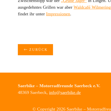
Zwischenstopp war der
„Grüne Jäger“
in Lingen. Un
ausgedehntes Grillen war aber
Waldcafé Wilmering
findet ihr unter
Impressionen
.
ZURÜCK
Saerbike – Motorradfreunde Saerbeck e.V.
48369 Saerbeck,
info@saerbike.de
© Copyright
2026 Saerbike – Motorradfreu